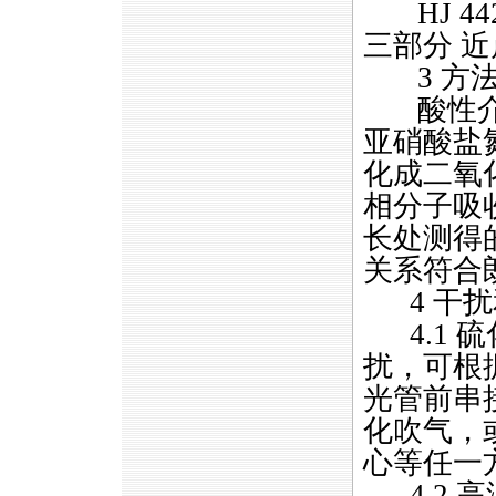
HJ 44
三部分 
3 方法
酸性介质
亚硝酸盐
化成二氧
相分子吸
长处测得
关系符合
4 干扰
4.1 
扰，可根
光管前串
化吹气，
心等任一
4.2 