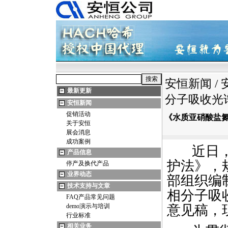
安恒新闻
/
最新更新
分子吸收光
安恒新闻
促销活动
《水质亚硝酸盐氮
关于安恒
展会消息
成功案例
近日，为
产品信息
护法》，
停产及换代产品
业界动态
部组织编
技术支持与文章
相分子吸
FAQ产品常见问题
demo演示与培训
意见稿，
行业标准
相关业务