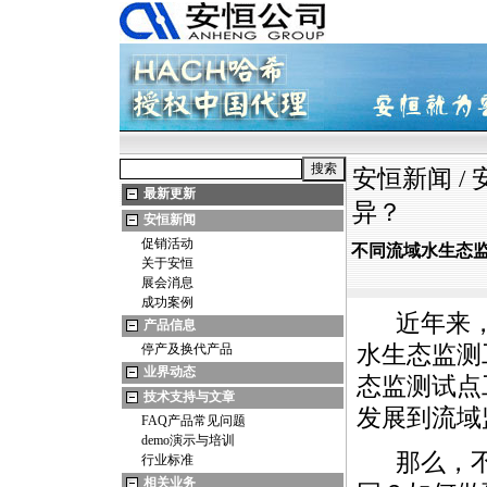
安恒新闻
/
最新更新
异？
安恒新闻
促销活动
不同流域水生态
关于安恒
展会消息
成功案例
近年来，
产品信息
停产及换代产品
水生态监测
业界动态
态监测试点
技术支持与文章
发展到流域
FAQ产品常见问题
demo演示与培训
那么，不
行业标准
相关业务