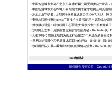
•
中国智慧城市大会在北京开幕 水联网公司受邀参会并发言
- 
•
中国智慧城市大会即将开幕 智慧管网专家水联网公司受邀出
•
泳池水质守护者：水联网®尿素在线测定仪IOW-UREA
- 16-0
•
安恒水联网特邀Hydreka厂商技术指导 帮助用户提高供水保
•
供水微校讲堂：听水联网王志军讲授“漏损控制中的智能减压
•
水联网王志军：用数据发现漏损管理的奥秘
- 16-06-26 - 阅: 
•
大变革时代 安恒水联网为供水行业建立
*
个系统化的漏损控
•
世界防治荒漠化和干旱日 水联网与你行动
- 16-06-16 - 阅: 16
•
水联网团队拓展—看青山绿水间的激情与活力
- 16-05-30 - 阅
Email给朋友
版权所有 安恒公司 Copyright © 20