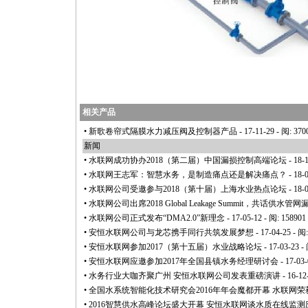
相关产品
•
新歌卷帘式隔膜水力减压阀及控制器产品
- 17-11-29 - 阅: 370
新闻
•
水联网成功协办2018（第二届）中国漏损控制高端论坛
- 18-
•
水联网王志军：智慧水务，是制造痛点还是解决痛点？
- 18-
•
水联网公司受邀参与2018（第十届）上海水业热点论坛
- 18-
•
水联网公司出席2018 Global Leakage Summit，共话供
•
水联网公司正式发布“DMA2.0”新理念
- 17-05-12 - 阅: 158901
•
安恒水联网公司与龙芯携手同行共筑发展梦想
- 17-04-25 - 阅
•
安恒水联网参加2017（第十五届）水业战略论坛
- 17-03-23 -
•
安恒水联网应邀参加2017年全国县镇水务经理研讨会
- 17-03-
•
水务行业大咖齐聚广州 安恒水联网公司发表重磅演讲
- 16-12
•
全国水系统智能化技术研究会2016年年会魔都开幕 水联网荣
•
2016智慧供水高峰论坛盛大开幕 安恒水联网谈水质在线监测