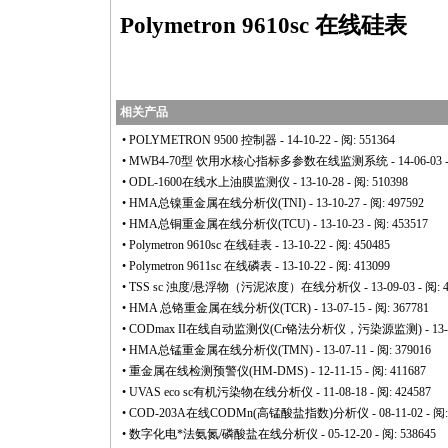
Polymetron
9610
sc 在线硅表
相关产品
•
POLYMETRON 9500 控制器
- 14-10-22 - 阅: 551364
•
MWB4-70型 饮用水核心指标多参数在线监测系统
- 14-06-03 
•
ODL-1600在线水上油膜监测仪
- 13-10-28 - 阅: 510398
•
HMA总镍重金属在线分析仪(TNI)
- 13-10-27 - 阅: 497592
•
HMA总铜重金属在线分析仪(TCU)
- 13-10-23 - 阅: 453517
•
Polymetron 9610sc 在线硅表
- 13-10-22 - 阅: 450485
•
Polymetron 9611sc 在线磷表
- 13-10-22 - 阅: 413099
•
TSS sc 浊度/悬浮物（污泥浓度）在线分析仪
- 13-09-03 - 阅: 
•
HMA 总铬重金属在线分析仪(TCR)
- 13-07-15 - 阅: 367781
•
CODmax II在线自动监测仪(Cr铬法分析仪，污染源监测)
- 13
•
HMA总锰重金属在线分析仪(TMN)
- 13-07-11 - 阅: 379016
•
重金属在线检测预警仪(HM-DMS)
- 12-11-15 - 阅: 411687
•
UVAS eco sc有机污染物在线分析仪
- 11-08-18 - 阅: 424587
•
COD-203A在线CODMn(高锰酸盐指数)分析仪
- 08-11-02 - 阅
•
数字化电
*
法氨氮/磷酸盐在线分析仪
- 05-12-20 - 阅: 538645