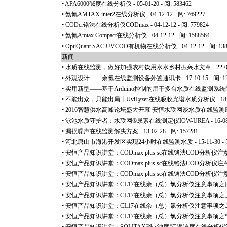
•
APA6000碱度在线分析仪
- 05-01-20 - 阅: 583462
•
氨氮AMTAX inter2在线分析仪
- 04-12-12 - 阅: 769227
•
CODcr铬法在线分析仪CODmax
- 04-12-12 - 阅: 779824
•
氨氮Amtax Compact在线分析仪
- 04-12-12 - 阅: 1588564
•
OptiQuant SAC UVCOD有机物在线分析仪
- 04-12-12 - 阅: 13
新闻
•
水质在线监测，做好加强农村饮用水水乡村振兴水文章
- 22-
•
外观设计——余氯在线监测设备外置通讯卡
- 17-10-15 - 阅: 
•
实用新型——基于Arduino控制的用于多台水质在线监测系
•
不能出众，只能出局丨UviLyzer在线吸收光谱水质分析仪
- 18
•
2016智慧供水高峰论坛盛大开幕 安恒水联网谈水质在线监测
•
泳池水质守护者：水联网®尿素在线测定仪IOW-UREA
- 16-0
•
漏损噪声在线监测解决方案
- 13-02-28 - 阅: 157281
•
河北唐山市海港开发区实现24小时在线监测水质
- 15-11-30 -
•
安恒产品知识讲堂：CODmax plus sc在线铬法COD分析仪
•
安恒产品知识讲堂：CODmax plus sc在线铬法COD分析仪
•
安恒产品知识讲堂：CODmax plus sc在线铬法COD分析仪
•
安恒产品知识讲堂：CL17在线余（总）氯分析仪注意事项之
•
安恒产品知识讲堂：CL17在线余（总）氯分析仪注意事项之
•
安恒产品知识讲堂：CL17在线余（总）氯分析仪注意事项之
•
安恒产品知识讲堂：CL17在线余（总）氯分析仪注意事项之