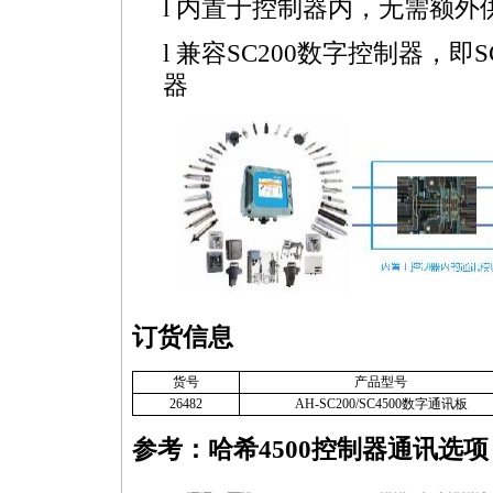
l 内置于控制器内，无需额外
l 兼容SC200数字控制器，
器
订货信息
货号
产品型号
26482
AH-SC200/SC4500数字通讯板
参考：哈希
4
500
控制器通讯选项