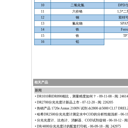
10
二氧化氯
DPD
11
六价铬
1,5
*
二
12
铜
双锌
13
氟化物
SPA
14
铁
Ferr
15
铁
TP
16
铅
相关产品
新闻
•
DR1010和DR890相比，测量精度如何？
- 09-11-08 - 阅: 2461
•
DR2700分光光度计新品上市
- 07-12-20 - 阅: 226205
•
热销产品 1720e Amtax 2100N 试剂 dr2800 dr5000 CL17 DREL2
•
哈希DR2500分光光度计测定水中COD的分析性能浅析
- 06-1
•
分光光度计、比色计、消解器、COD试剂促销
- 06-10-12 - 阅
•
DR/4000分光光度计的配套打印机
- 06-09-18 - 阅: 242975