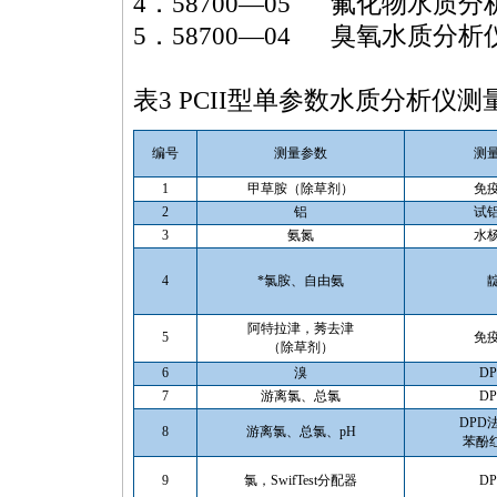
4．58700―05 氟化物水质分
5．58700―04 臭氧水质分析
表3 PCII型单参数水质分析仪
编号
测量参数
测
1
甲草胺（除草剂）
免
2
铝
试
3
氨氮
水
4
*
氯胺、自由氨
阿特拉津，莠去津
5
免
（除草剂）
6
溴
D
7
游离氯、总氯
D
DPD
8
游离氯、总氯、pH
苯酚红
9
氯，SwifTest分配器
D