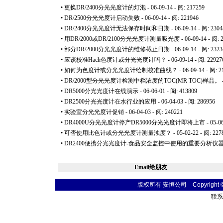
•
更换DR/2400分光光度计的灯泡
- 06-09-14 - 阅: 217259
•
DR/2500分光光度计启动失败
- 06-09-14 - 阅: 221946
•
DR/2400分光光度计无法保存时间和日期
- 06-09-14 - 阅: 230
•
用DR/2000或DR/2100分光光度计测量吸光度
- 06-09-14 - 阅: 
•
部分DR/2000分光光度计的维修截止日期
- 06-09-14 - 阅: 232
•
应该校准Hach色度计或分光光度计吗？
- 06-09-14 - 阅: 22927
•
如何为色度计或分光光度计绘制校准曲线？
- 06-09-14 - 阅: 
•
DR/2000型分光光度计检测中档浓度的TOC(MR TOC)样品。
•
DR5000分光光度计在线演示
- 06-06-01 - 阅: 413809
•
DR2500分光光度计在水行业的应用
- 06-04-03 - 阅: 286956
•
实验室分光光度计促销
- 06-04-03 - 阅: 240221
•
DR4000U分光光度计停产DR5000分光光度计即将上市
- 05-0
•
可否使用比色计或分光光度计测量浊度？
- 05-02-22 - 阅: 227
•
DR2400便携分光光度计-食品安全监控中使用的重要分析仪
Email给朋友
版权所有 安恒公司 Copyright © 20
联系电