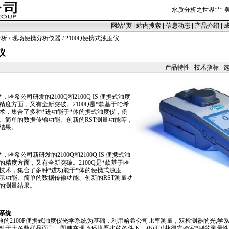
水质分析之世界
***
-
网站
*
页
|
站内搜索
|
信息动态
|
产品介绍
|
分析
/
现场便携分析仪器
/ 2100Q便携式浊度仪
仪
产品特性
|
技术指标
|
选
*
，哈希公司研发的2100Q和2100Q IS 便携式浊度
度方面，又有全新突破。2100Q是
*
款基于哈希
术，集合了多种
*
进功能于
*
体的携式浊度仪，例
、简单的数据传输功能、创新的RST测量功能等，
结果。
*
，哈希公司新研发的2100Q和2100Q IS 便携式浊
精度方面，又有全新突破。2100Q是
*
款基于哈
技术，集合了多种
*
进功能于
*
体的便携式浊度
示功能、简单的数据传输功能、创新的RST测量功
的测量结果。
系统
典的
2100P
便携式浊度仪光学系统为基础，利用哈希公司比率测量，双检测器的光;学
对于大多数样品而言，即使在现场环境恶劣的条件下，仍可以获得实验室
*
别的测量性