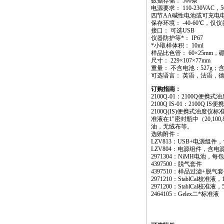
数据存储： 500条
电源要求： 110-230VAC
四节AA碱性电池或可充电电
保存环境： -40-60℃，仅仪
接口： 可选USB
仪器防护等
*
： IP67
*
小取样体积： 10ml
样品比色管： 60×25mm
尺寸： 229×107×77mm
重量： 不含电池：527g；含
可选语言： 英语，法语，
订购指南：
2100Q-01：2100Q便携
2100Q IS-01：2100Q
2100Q(IS)便携式浊度仪
准液在1"密封瓶中（20,1
油，无绒布等。
选购附件：
LZV813：USB+电源组
LZV804：电源组件，含
2971304：NiMH电池，每
4397500：脱气套件
4397510：样品过滤+脱气
2971210：StablCal校准液
2971200：StablCal校准液
2464105：Gelex二
*
标准液