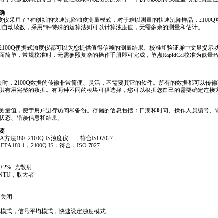
确
浊度仪采用了
*
种创新的快速沉降浊度测量模式，对于难以测量的快速沉降样品，2100
列自动读数，采用
*
种特殊的运算法则可以计算浊度值，无需多余的测量和估计。
2100Q便携式浊度仪都可以为您提供值得信赖的测量结果。校准和验证屏中文显提示
简单，常规校准时，无需参照复杂的操作手册即可完成，单点RapidCal校准为低量
块时，2100Q数据的传输非常简便、灵活，不需要其它的软件。所有的数据都可以传输
供有用完整的数据。有两种不同的模块可供选择，您可以根据您自己的需要确定连接
0组测量值，便于用户进行访问和备份。存储的信息包括：日期和时间、操作人员编号、
状态、错误信息和结果。
要
方法180. 2100Q IS浊度仪——符合ISO7027
A180.1；2100Q IS：符合：ISO 7027
的±2%+光散射
1NTU，取大者
或关闭
常模式，信号平均模式，快速设定浊度模式