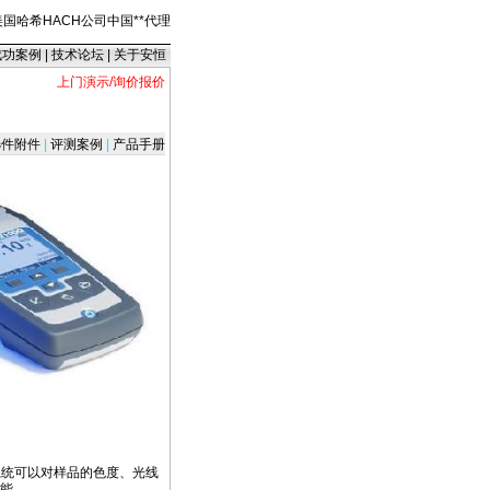
美国哈希HACH公司中国
*
*
代理
成功案例
|
技术论坛
|
关于安恒
上门演示/询价报价
件附件
|
评测案例
|
产品手册
系统可以对样品的色度、光线
能。