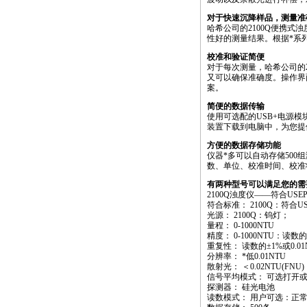
对于快速沉降样品，测量准
哈希公司的2100Q便携式
性好的测量结果。根据
*
系
校准和验证简便
对于每次测量，哈希公司的
又可以确保准确度。操作界面
案。
简便的数据传输
使用可选配的USB+电源模
装置下载到电脑中，为您提
方便的数据存储功能
仪器
*
多可以自动存储50
数、单位、校准时间、校准
有两种型号可以满足您的需
2100Q浊度仪——符合USEPA
符合标准： 2100Q：符合USEP
光源： 2100Q：钨灯；
量程： 0-1000NTU
精度： 0-1000NTU：读数
重复性： 读数的±1%或0.0
分辨率：
*
低0.01NTU
散射光： ＜0.02NTU(FNU)
信号平均模式： 可选打开
探测器： 硅光电池
读数模式： 用户可选：正