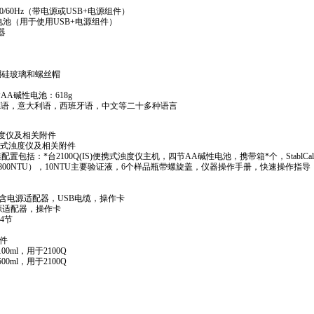
，50/60Hz（带电源或USB+电源组件）
池（用于使用USB+电源组件）
器
，硼硅玻璃和螺丝帽
AA碱性电池：618g
德语，意大利语，西班牙语，中文等二十多种语言
式浊度仪及相关附件
 IS便携式浊度仪及相关附件
标准配置包括：
*
台2100Q(IS)便携式浊度仪主机，四节AA碱性电池，携带箱
*
个，StablCa
00,800NTU），10NTU主要验证液，6个样品瓶带螺旋盖，仪器操作手册，快速操作指导
件，含电源适配器，USB电缆，操作卡
电源适配器，操作卡
包4节
套件
，100ml，用于2100Q
，500ml，用于2100Q