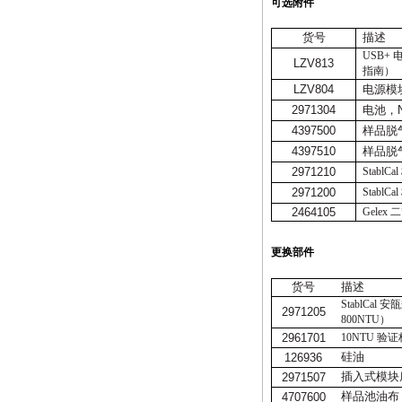
可选附件
货号
描述
USB+
LZV813
指南）
LZV804
电源模
2971304
电池，
4397500
样品脱
4397510
样品脱
2971210
StablCal
2971200
StablCal
2464105
Gelex
二
更换部件
货号
描述
StablCal
安瓿
2971205
800NTU
）
2961701
10NTU
验证
硅油
126936
插入式模块
2971507
样品池油布
4707600