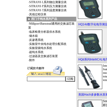
·
SITRANS L系列物位测量仪表
·
SITRANS P系列压力测量仪表
·
SITRANS T系列温度测量仪表
·
其他过程仪表
西门子纯水系列产品
·
Millipore\Barnstead通用的交换滤芯装
HQ14d数字化电导测
置
·
临床检查分析器供水系统
·
储水箱
·
反渗透系统
·
实验室中央纯水处理分配系统
·
实验室级纯水系统
·
超纯水系统
·
过滤器及交换滤芯装置
HQd系列IntelliCAL
·
附件
Int
fea
mea
tot
tem
美国Hach多参数水质测量
S
析