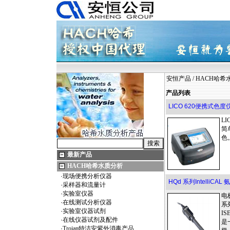
安恒产品
/
HACH哈希
产品列表
LICO 620便携式色度
L
简
色
最新产品
HACH哈希水质分析
·
现场便携分析仪器
HQd 系列IntelliC
·
采样器和流量计
·
实验室仪器
电
·
在线测试分析仪器
系列
·
实验室仪器试剂
I
·
在线仪器试剂及配件
是
·
Trojan特洁安紫外消毒产品