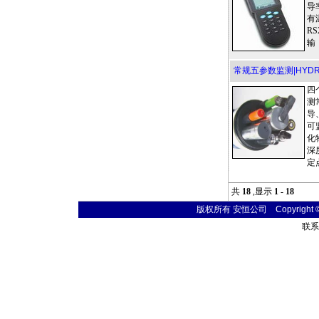
导
有
R
输
常规五参数监测|HYD
四
测
导
可
化
深
定
共
18
,显示
1 - 18
版权所有 安恒公司 Copyright © 20
联系电