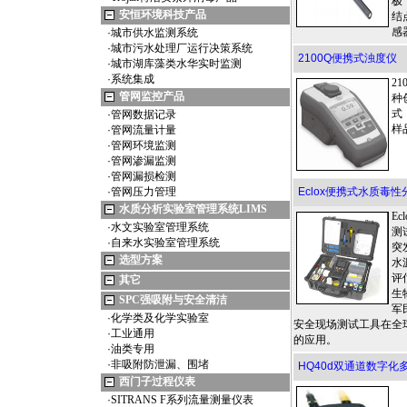
极
安恒环境科技产品
结
感
·
城市供水监测系统
·
城市污水处理厂运行决策系统
2100Q便携式浊度仪
·
城市湖库藻类水华实时监测
·
系统集成
2
管网监控产品
种
式
·
管网数据记录
样
·
管网流量计量
·
管网环境监测
·
管网渗漏监测
·
管网漏损检测
·
管网压力管理
Eclox便携式水质毒性
水质分析实验室管理系统LIMS
E
·
水文实验室管理系统
测
·
自来水实验室管理系统
突
选型方案
水
评
其它
生
SPC强吸附与安全清洁
军
·
化学类及化学实验室
安全现场测试工具在全
·
工业通用
的应用。
·
油类专用
·
非吸附防泄漏、围堵
HQ40d双通道数字化
西门子过程仪表
·
SITRANS F系列流量测量仪表