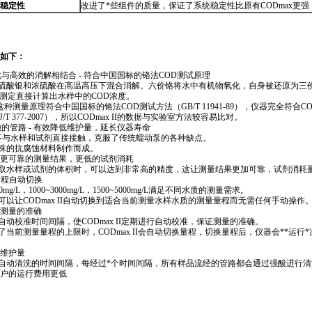
稳定性
改进了
*
些组件的质量，保证了系统稳定性比原有
CODmax
更强
ii.html
点如下：
与高效的消解相结合 - 符合中国国标的铬法COD测试原理
、硫酸银和浓硫酸在高温高压下混合消解。六价铬将水中有机物氧化，自身被还原为三
色测定直接计算出水样中的COD浓度。
这种测量原理符合中国国标的铬法COD测试方法（GB/T 11941-89），仪器完全符合
 377-2007），所以
CODmax
II的数据与实验室方法较容易比对。
的管路 - 有效降低维护量，延长仪器寿命
不与水样和试剂直接接触，克服了传统蠕动泵的各种缺点。
特殊的抗腐蚀材料制作而成。
- 更可靠的测量结果，更低的试剂消耗
量取水样或试剂的体积时，可以达到非常高的精度，这让测量结果更加可靠，试剂消耗
三档量程自动切换
0mg/L，1000~3000mg/L，1500~5000mg/L满足不同水质的测量需求。
能可以让
CODmax
II自动切换到适合当前测量水样水质的测量量程而无需任何手动操作
保测量的准确
置自动校准时间间隔，使
CODmax
II定期进行自动校准，保证测量的准确。
过了当前测量量程的上限时，
CODmax
II会自动切换量程，切换量程后，仪器会
*
*
运行
*
低维护量
置自动清洗的时间间隔，每经过
*
个时间间隔，所有样品流经的管路都会通过强酸进行清
让客户的运行费用更低
ii.html