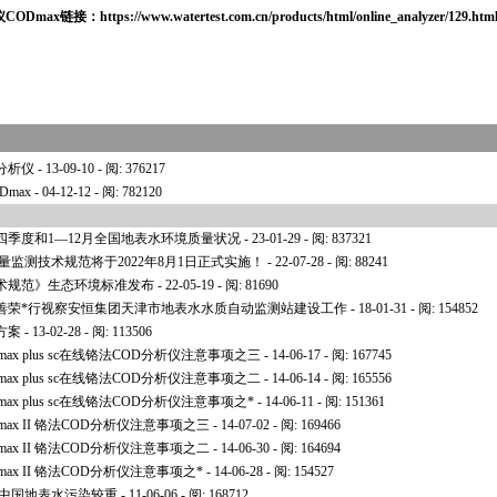
仪
CODmax
链接：
https://www.watertest.com.cn/products/html/online_analyzer/129.htm
ii.html
OD分析仪
- 13-09-10 - 阅: 376217
Dmax
- 04-12-12 - 阅: 782120
第四季度和1—12月全国地表水环境质量状况
- 23-01-29 - 阅: 837321
环境质量监测技术规范将于2022年8月1日正式实施！
- 22-07-28 - 阅: 88241
术规范》生态环境标准发布
- 22-05-19 - 阅: 81690
善荣
*
行视察安恒集团天津市地表水水质自动监测站建设工作
- 18-01-31 - 阅: 154852
方案
- 13-02-28 - 阅: 113506
x plus sc在线铬法COD分析仪注意事项之三
- 14-06-17 - 阅: 167745
x plus sc在线铬法COD分析仪注意事项之二
- 14-06-14 - 阅: 165556
x plus sc在线铬法COD分析仪注意事项之
*
- 14-06-11 - 阅: 151361
ax II 铬法COD分析仪注意事项之三
- 14-07-02 - 阅: 169466
ax II 铬法COD分析仪注意事项之二
- 14-06-30 - 阅: 164694
ax II 铬法COD分析仪注意事项之
*
- 14-06-28 - 阅: 154527
布 中国地表水污染较重
- 11-06-06 - 阅: 168712