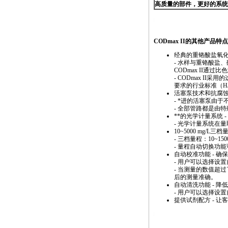
高质量的部件，更好的系统
https://watertest.com.cn/products/html/online_analyzer/codmax_
CODmax
II的其他产品特
经典的重铬酸盐氧化
- 水样与重铬酸盐
CODmax
II通过比
-
CODmax
II采用的
要求的行业标准（HJ/T
活塞泵技术和抗腐蚀
-
*
进的活塞泵由于
- 全部管路都是由
**
的光学计量系统 
- 光学计量系统在
10~5000 mg/L
- 三档量程：10~150
- 量程自动切换功
自动校准功能 - 确
- 用户可以选择设
- 当测量的数值超
后的测量准确。
自动清洗功能 - 降
- 用户可以选择设
提供试剂配方 - 
https://watertest.com.cn/products/html/online_analyzer/codmax_