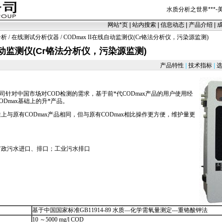
水质分析之世界
***
-
网站
*
页
|
站内搜索
|
信息动态
|
产品介绍
|
分析
/
在线测试分析仪器
/ CODmax II在线自动监测仪(Cr铬法分析仪，污染源监测)
线自动监测仪(Cr铬法分析仪，污染源监测)
产品特性
|
技术指标
|
选
公司针对中国市场对COD检测的需求，基于前
*
代
CODmax
产品的用户使用经
ODmax
基础上的升
*
产品。
性上与原有
CODmax
产品相同，但与原有
CODmax
相比操作更方便，维护量更
市政污水进口、排口；工业污水排口
基于中国国家标准GB11914-89 水质—化学需氧量测定---重铬酸钾法
10 ～5000 mg/l COD