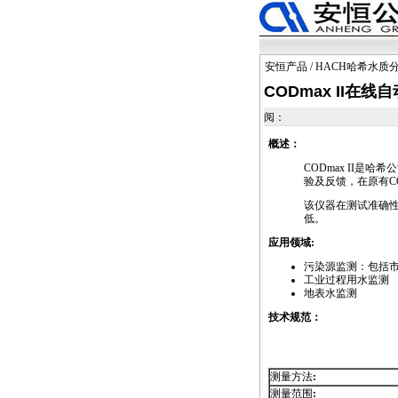
安恒产品
/
HACH哈希水质
CODmax II在
阅：
概述：
CODmax
II是哈希
验及反馈，在原有
C
该仪器在测试准确
低。
应用领域:
污染源监测：包括
工业过程用水监测
地表水监测
技术规范：
测量方法
:
测量范围
: