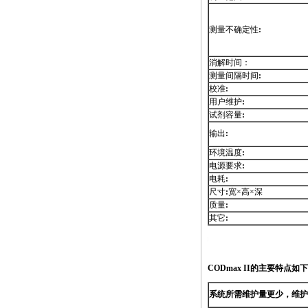
测量不确定性
:
消解时间：
测量间隔时间
:
校准
:
用户维护
:
试剂容量
:
输出
:
环境温度
:
电源要求
:
电耗
:
尺寸
:
宽×高×深
质量
:
其它
:
https://watertest.com.cn/products/html/online_analyzer/codmax_
CODmax
II的主要特点如
系统所需维护量更少，维护