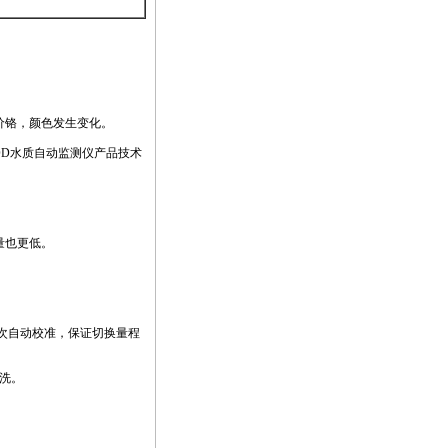
价铬，颜色发生变化。
COD水质自动监测仪产品技术
量也更低。
。
次自动校准，保证切换量程
洗。