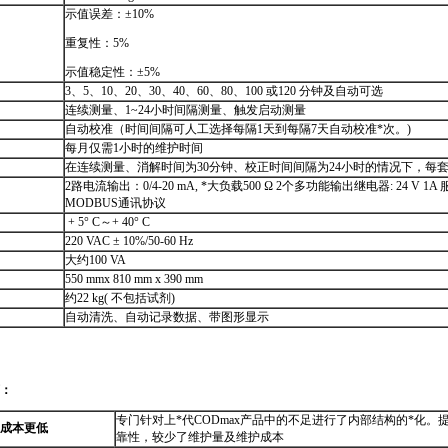
示值误差：±10%
重复性：5%
示值稳定性：±5%
3、5、10、20、30、40、60、80、100 或120 分钟及自动可选
连续测量、1~24小时间隔测量、触发启动测量
自动校准（时间间隔可人工选择每隔1天到每隔7天自动校准
*
次。)
每月仅需1小时的维护时间
在连续测量、消解时间为30分钟、校正时间间隔为24小时的情况下，每
2路电流输出：0/4-20 mA,
*
大负载500 Ω 2个多功能输出继电器: 24 V 1A
MODBUS通讯协议
+ 5° C～+ 40° C
220 VAC ± 10%/50-60 Hz
大约100 VA
550 mmx 810 mm x 390 mm
约22 kg( 不包括试剂)
自动清洗、自动记录数据、带图形显示
ii.html
下：
专门针对上
*
代
CODmax
产品中的不足进行了内部结构的
*
化。
成本更低
靠性，较少了维护量及维护成本