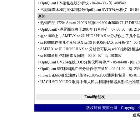
•
OptiQuant UV硝氮在线分析仪
- 04-04-30 - 阅: 460549
•
污泥沉降比和污泥体积指数OptiQuant SVI在线分析仪
- 04-04
新闻
•
热销产品 1720e Amtax 2100N 试剂 dr2800 dr5000 CL17 DREL2
•
OptiQuant污泥界面仪将于2007年11月停产
- 07-08-30 - 阅: 21
•
在sc1000上，AMTAX sc 和 PHOSPHAX sc分析仪
•
sc1000能连接几个AMTAX sc 或 PHOSPHAX sc分析仪?
- 06-
•
AMTAX sc 和 PHOSPHAX sc 分析仪可以与sc100控制
•
sc1000通用控制器常见问题
- 06-04-07 - 阅: 203807
•
OptiQuant UV254在线COD分析仪即将停产
- 05-04-08 - 阅: 2
•
OptiQuant SST和硝氮在线分析仪停产通知
- 05-01-20 - 阅: 23
•
FilterTrak660激光浊度计兼容sc100/sc1000通用控制器
- 05-01-
•
HACH SC100 LDO 取得中华人民共和国计量器具形式批准
Email给朋友
版权所有 安恒公司 Copyright © 20
联系电