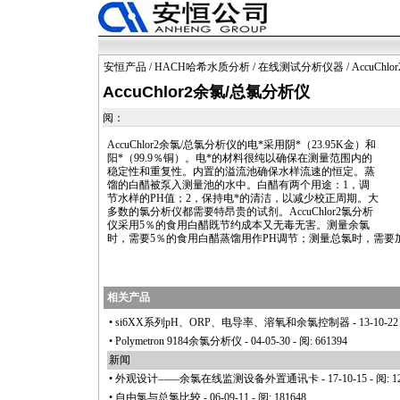
安恒产品
/
HACH哈希水质分析
/
在线测试分析仪器
/ AccuCh
AccuChlor2余氯/总氯分析仪
阅：
AccuChlor2
余氯/总氯分析仪的电
*
采用阴
*
（23.95K金）和
阳
*
（99.9％铜）。电
*
的材料很纯以确保在测量范围内的
稳定性和重复性。内置的溢流池确保水样流速的恒定。蒸
馏的白醋被泵入测量池的水中。白醋有两个用途：1，调
节水样的PH值；2，保持电
*
的清洁，以减少校正周期。大
多数的氯分析仪都需要特昂贵的试剂。
AccuChlor2
氯分析
仪采用5％的食用白醋既节约成本又无毒无害。测量余氯
时，需要5％的食用白醋蒸馏用作PH调节；测量总氯时，需要
相关产品
•
si6XX系列pH、ORP、电导率、溶氧和余氯控制器
- 13-10-22
•
Polymetron 9184余氯分析仪
- 04-05-30 - 阅: 661394
新闻
•
外观设计——余氯在线监测设备外置通讯卡
- 17-10-15 - 阅: 
•
自由氯与总氯比较
- 06-09-11 - 阅: 181648