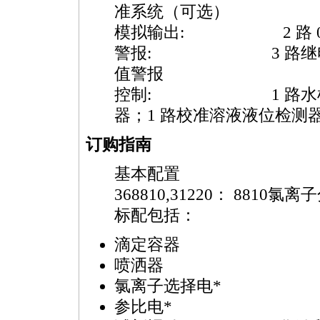
准系统（可选）
模拟输出: 2 路 0/4
警报: 3 路继电器：
值警报
控制: 1 路水样/稀
器；1 路校准溶液液位检测器
订购指南
基本配置
36
8810
,31220：
8810
氯离子分
标配包括：
滴定容器
喷洒器
氯离子选择电
*
参比电
*