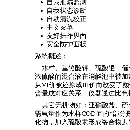
自我泄漏监测
自我状态诊断
自动清洗校正
中文菜单
友好操作界面
安全防护面板
系统概述：
水样、重铬酸钾、硫酸银（催
浓硫酸的混合液在消解池中被加
从VI价被还原成III价而改变
含量成对应关系，仪器通过比色
其它无机物如：亚硝酸盐、硫
需氧量作为水样
COD
值的
*
部分
化物，加入硫酸汞形成络合物去