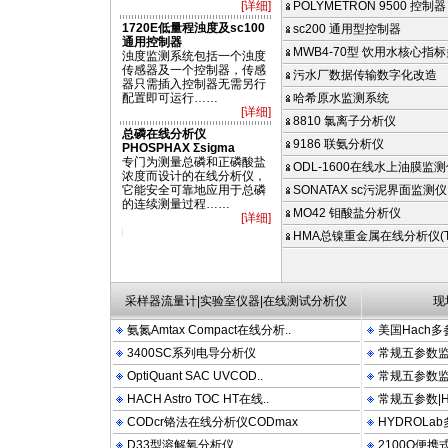
[详细]
POLYMETRON 9500 控制器
1720E低量程浊度及sc100
sc200 通用型控制器
通用控制器
MWB4-70型 饮用水核心指标
浊度监测系统包括一个浊度
传感器及一个控制器，传感
污水厂数据传输数字化改造
器只需插入控制器无需另行
配置即可运行……
哈希原水监测系统
[详细]
8810 氯离子分析仪
总磷在线分析仪
9186 联氨分析仪
PHOSPHAX Σsigma
专门为测量总磷和正磷酸盐
ODL-1600在线水上油膜监
浓度而设计的在线分析仪，
它能安全可靠地应用于总磷
SONATAX sc污泥界面监测仪
的连续测量过程……
MO42 钼酸盐分析仪
[详细]
TMAX COM PACT 2100N 2100P 2100AN DRB200 FT660 LDO OTT HYDROLAB P
HMA总镍重金属在线分析仪(TN
采样器流量计|实验室仪器|在线测试分析仪
现
氨氮Amtax Compact在线分析..
美国Hach多
3400SC系列电导分析仪
常规五参数监测
OptiQuant SAC UVCOD..
常规五参数监测
HACH Astro TOC HT在线..
常规五参数|Hy
CODcr铬法在线分析仪CODmax
HYDROLa
D33型溶解氧分析仪
2100Q便携