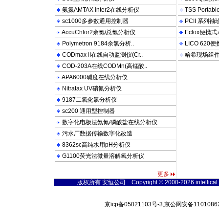
氨氮AMTAX inter2在线分析仪
TSS Porta
sc1000多参数通用控制器
PCII 系列
AccuChlor2余氯/总氯分析仪
Eclox便携
Polymetron 9184余氯分析..
LICO 62
CODmax II在线自动监测仪(Cr..
哈希现场组
COD-203A在线CODMn(高锰酸..
APA6000碱度在线分析仪
Nitratax UV硝氮分析仪
9187二氧化氯分析仪
sc200 通用型控制器
数字化电极法氨氮/磷酸盐在线分析仪
污水厂数据传输数字化改造
8362sc高纯水用pH分析仪
G1100荧光法微量溶解氧分析仪
更多
版权所有 安恒公司 Copyright © 2000-2026 intellical.wat
京icp备05021103号-3,京公网安备11010862