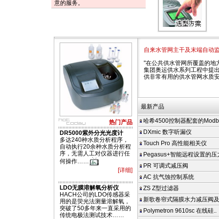
意的服务。
自来水管网主干及末端自动
"在公共供水管网所覆盖的地
集团奥运供水系列工程中提出
供非常有用的供水管网水质
最新产品
哈希4500控制器配套的Modbus
热门产品
DXmic 数字听漏仪
DR5000紫外分光光度计
多达240种水质分析程序，
Touch Pro 高性能相关仪
自动执行20余种水质分析程
序，无需人工对仪器进行任
Pegasus+智能远程设置的
何操作……
PR 可调式减压阀
[详细]
AC 抗气蚀控制系统
LDO无膜溶解氧分析仪
ZS Z型过滤器
HACH公司的LDO传感器采
新歌卷帘式隔膜水力减压阀
用的是荧光法测量溶解氧，
突破了50多年来一直采用的
Polymetron 9610sc 在线硅..
传统电极法测试技术……