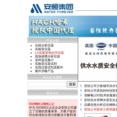
产品分类
在线分析仪器
实验室仪器
LA实验室电化学仪器
现场便携分析仪器
采样器流量计
实验室仪器试剂
在线仪器试剂及配件
紫外消毒产品
站内全文搜索
8
安恒公司力推城市供水
8
安恒公司承担的科技部
最新动态
8
溶解氧LDO技术的最
8
安恒供水管网水质安全
ISO9001:2000
认证
8
总磷在线分析仪在钢铁
作为 ISO9001认证企业安恒公司建
8
安恒公司获得工商局颁发
立了完整的质量体系，为客户提供
符合标准的水质分析解决方案和满