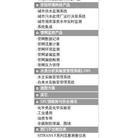
安恒环境科技产品
·
城市供水监测系统
·
城市污水处理厂运行决策系统
·
城市湖库藻类水华实时监测
·
系统集成
管网监控产品
·
管网数据记录
·
管网流量计量
·
管网环境监测
·
管网渗漏监测
·
管网漏损检测
·
管网压力管理
水质分析实验室管理系统LIMS
·
水文实验室管理系统
·
自来水实验室管理系统
选型方案
其它
SPC强吸附与安全清洁
·
化学类及化学实验室
·
工业通用
·
油类专用
·
非吸附防泄漏、围堵
西门子过程仪表
·
SITRANS F系列流量测量仪表