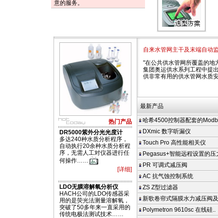
意的服务。
自来水管网主干及末端自动
"在公共供水管网所覆盖的地
集团奥运供水系列工程中提出
供非常有用的供水管网水质
最新产品
哈希4500控制器配套的Modbus
热门产品
DXmic 数字听漏仪
DR5000紫外分光光度计
多达240种水质分析程序，
Touch Pro 高性能相关仪
自动执行20余种水质分析程
序，无需人工对仪器进行任
Pegasus+智能远程设置的
何操作……
PR 可调式减压阀
[详细]
AC 抗气蚀控制系统
LDO无膜溶解氧分析仪
ZS Z型过滤器
HACH公司的LDO传感器采
新歌卷帘式隔膜水力减压阀
用的是荧光法测量溶解氧，
突破了50多年来一直采用的
Polymetron 9610sc 在线硅..
传统电极法测试技术……