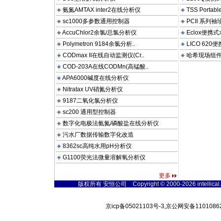
氨氮AMTAX inter2在线分析仪
TSS Porta
sc1000多参数通用控制器
PCII 系列
AccuChlor2余氯/总氯分析仪
Eclox便携
Polymetron 9184余氯分析..
LICO 62
CODmax II在线自动监测仪(Cr..
哈希现场组
COD-203A在线CODMn(高锰酸..
APA6000碱度在线分析仪
Nitratax UV硝氮分析仪
9187二氧化氯分析仪
sc200 通用型控制器
数字化电极法氨氮/磷酸盐在线分析仪
污水厂数据传输数字化改造
8362sc高纯水用pH分析仪
G1100荧光法微量溶解氧分析仪
更多
版权所有 安恒公司 Copyright © 2000-2026 intellical.wat
京icp备05021103号-3,京公网安备11010862