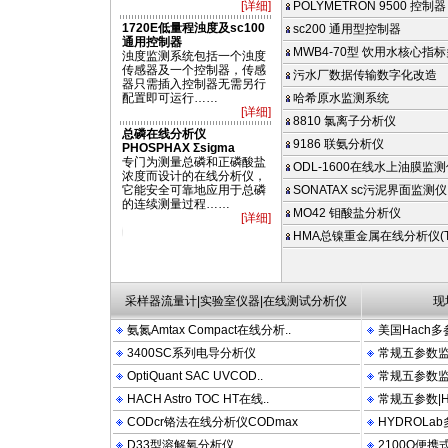
[详细]
POLYMETRON 9500 控制器
1720E低量程浊度及sc100
sc200 通用型控制器
通用控制器
MWB4-70型 饮用水核心指标
浊度监测系统包括一个浊度
传感器及一个控制器，传感
污水厂数据传输数字化改造
器只需插入控制器无需另行
配置即可运行……
哈希原水监测系统
[详细]
8810 氯离子分析仪
总磷在线分析仪
9186 联氨分析仪
PHOSPHAX Σsigma
专门为测量总磷和正磷酸盐
ODL-1600在线水上油膜监
浓度而设计的在线分析仪，
它能安全可靠地应用于总磷
SONATAX sc污泥界面监测仪
的连续测量过程……
MO42 钼酸盐分析仪
[详细]
00P 2100AN DRB200 FT660 LDO OTT HYDROLAB PHOSPHAX Sigma910 Sigm
HMA总镍重金属在线分析仪(TN
采样器流量计|实验室仪器|在线测试分析仪
现
氨氮Amtax Compact在线分析..
美国Hach多
3400SC系列电导分析仪
常规五参数监测
OptiQuant SAC UVCOD..
常规五参数监测
HACH Astro TOC HT在线..
常规五参数|Hy
CODcr铬法在线分析仪CODmax
HYDROLa
D33型溶解氧分析仪
2100Q便携