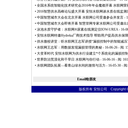
•
全国水系统智能化技术研究会2016年年会魔都开幕 水联网荣
•
2016智慧供水高峰论坛盛大开幕 安恒水联网谈水质在线监测
•
中国智慧城市大会在北京开幕 水联网公司受邀参会并发言
- 
•
中国智慧城市大会即将开幕 智慧管网专家水联网公司受邀出
•
泳池水质守护者：水联网®尿素在线测定仪IOW-UREA
- 16-0
•
安恒水联网特邀Hydreka厂商技术指导 帮助用户提高供水保
•
供水微校讲堂：听水联网王志军讲授“漏损控制中的智能减压
•
水联网王志军：用数据发现漏损管理的奥秘
- 16-06-26 - 阅: 
•
大变革时代 安恒水联网为供水行业建立
*
个系统化的漏损控
•
世界防治荒漠化和干旱日 水联网与你行动
- 16-06-16 - 阅: 16
•
水联网团队拓展—看青山绿水间的激情与活力
- 16-05-30 - 阅
Email给朋友
版权所有 安恒公司 Copyright © 20