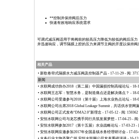
**
控制并保持阀后压力
快速有效地响应系统需求
可调式减压阀适用于将阀前的较高压力降低为较低的阀后压力
并迅速响应，调节隔膜上腔的压力来调节主阀的开度以保持阀
相关产品
•
新歌卷帘式隔膜水力减压阀及控制器产品
- 17-11-29 - 阅: 371
新闻
•
水联网成功协办2018（第二届）中国漏损控制高端论坛
- 18-
•
水联网王志军：智慧水务，是制造痛点还是解决痛点？
- 18-
•
水联网公司受邀参与2018（第十届）上海水业热点论坛
- 18-
•
水联网公司出席2018 Global Leakage Summit，共话供
•
水联网公司正式发布“DMA2.0”新理念
- 17-05-12 - 阅: 159362
•
安恒水联网公司与龙芯携手同行共筑发展梦想
- 17-04-25 - 阅
•
安恒水联网参加2017（第十五届）水业战略论坛
- 17-03-23 -
•
安恒水联网应邀参加2017年全国县镇水务经理研讨会
- 17-03-
•
水务行业大咖齐聚广州 安恒水联网公司发表重磅演讲
- 16-12