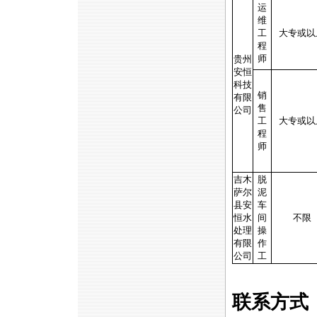
运
维
工
大专或以
程
师
贵州
安恒
科技
销
有限
售
公司
工
大专或以
程
师
吉木
脱
萨尔
泥
县安
车
恒水
间
不限
处理
操
有限
作
公司
工
联系方式