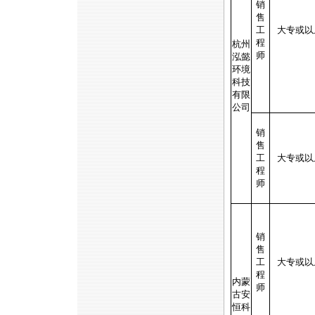
销
售
工
大专或以
程
杭州
师
泓懿
环境
科技
有限
公司
销
售
工
大专或以
程
师
销
售
工
大专或以
程
内蒙
师
古安
恒科