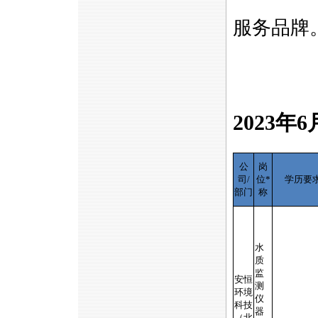
服务品牌
2023年
公
岗
司/
位
*
学历要
部门
称
水
质
监
安恒
测
环境
仪
科技
器
（北