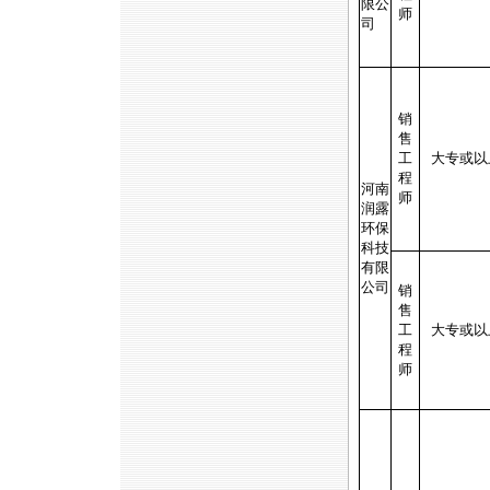
限公
师
司
销
售
工
大专或以
程
河南
师
润露
环保
科技
有限
公司
销
售
工
大专或以
程
师