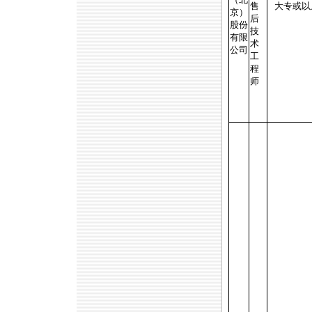
售
大专或以
京）
后
股份
技
有限
术
公司
工
程
师