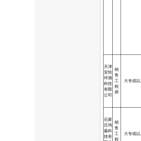
天津
销
安恒
售
环测
工
大专或以
科技
程
有限
师
公司
石家
销
庄鸿
售
淼科
工
大专或以
技有
程