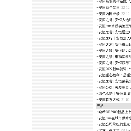
•
安恒商业操作系统（Anheng
•
安恒新年贺词
22-12-
•
安恒内网登录
22-12-
•
安恒之誉 | 安恒入选
•
安恒lims水质实验
•
安恒之誉 | 安恒通过C
•
安恒之行丨安恒加入
•
安恒之术 | 安恒推出
•
安恒之绩 | 安恒助力
•
安恒之绩 | 砥砺深
•
安恒之誉 | 安恒获得“
•
安恒2022新年贺词 |
*
•
安恒暖心福利：是暖
•
安恒之誉 | 安恒荣
•
安恒公益 | 关爱生
•
绿色承诺丨安恒集团
•
安恒联系方式
21-02-
产品
•
哈希DR3900新品
•
安恒lims在城市供
•
安恒公司承担的北京市
•
北京工商大学-安恒