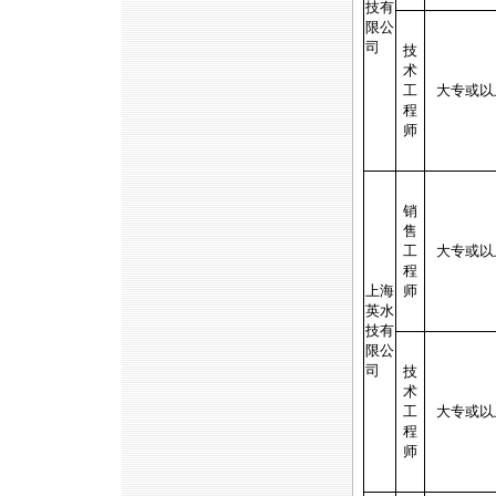
技有
限公
司
技
术
工
大专或以
程
师
销
售
工
大专或以
程
上海
师
英水
技有
限公
司
技
术
工
大专或以
程
师