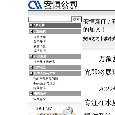
安恒新闻
/
*
新更新
的加入！
安恒新闻
促销活动
安恒之约丨诚聘
关于安恒
展会消息
成功案例
产品信息
万象复苏
停产及换代产品
业界动态
光即将展
技术支持与文章
FAQ产品常见问题
demo演示与培训
2022
行业标准
相关业务
管网监控
专注在水