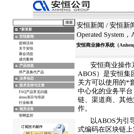
安恒新闻
/
安恒新
*
新更新
Operated System
安恒新闻
促销活动
安恒商业操作系统（Anheng Bus
关于安恒
展会消息
成功案例
安恒商业操作系统（Anh
产品信息
停产及换代产品
ABOS）是安恒集
业界动态
关方可以使用的
*
技术支持与文章
中心化的业务平台
FAQ产品常见问题
demo演示与培训
链、渠道商、其他
行业标准
作。
相关业务
管网监控
以ABOS为引导
式编码在区块链上