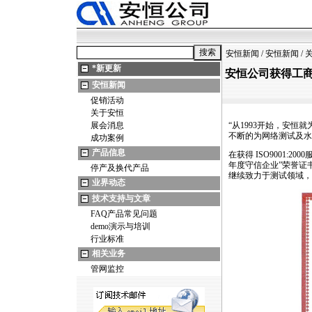
安恒新闻
/
安恒新闻
/
*
新更新
安恒公司获得工商
安恒新闻
促销活动
关于安恒
展会消息
“从1993开始，安
不断的为网络测试及水
成功案例
产品信息
在获得 ISO9001:
年度守信企业”荣誉证
停产及换代产品
继续致力于测试领域，
业界动态
技术支持与文章
FAQ产品常见问题
demo演示与培训
行业标准
相关业务
管网监控