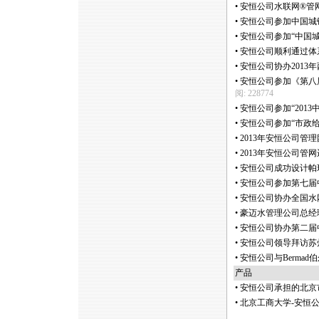
•
安恒公司水联网®管
•
安恒公司参加中国城
•
安恒公司参加“中国
•
安恒公司顺利通过体
•
安恒公司协办2013
•
安恒公司参加《第八
阅: 228774
•
安恒公司参加“201
•
安恒公司参加“市政
•
2013年安恒公司管
•
2013年安恒公司管
•
安恒公司成功设计帕玛劳
•
安恒公司参加第七届
•
安恒公司协办全国水
•
豪迈水管理公司总经理Ro
•
安恒公司协办第二届
•
安恒公司领导拜访苏
•
安恒公司与Berma
产品
•
安恒公司承担的北京市
•
北京工商大学-安恒