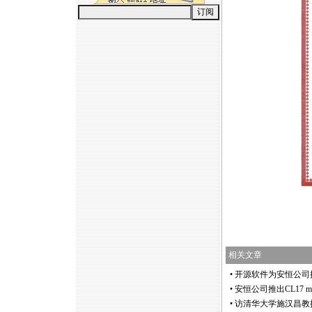
相关文章
•
开源软件为安恒公司提
•
安恒公司推出CL17 m
•
访清华大学施汉昌教