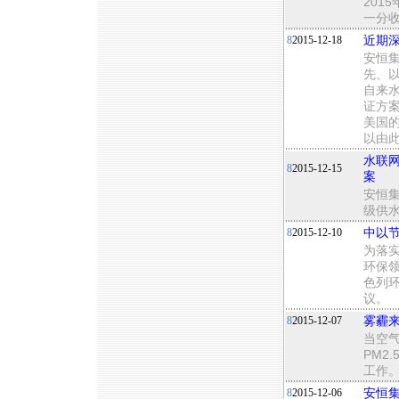
201
一分
8
2015-12-18
近期
安恒
先、
自来
证方案
美国
以由
水联
8
2015-12-15
案
安恒
级供
8
2015-12-10
中以
为落
环保
色列
议。
8
2015-12-07
雾霾
当空
PM2
工作
8
2015-12-06
安恒