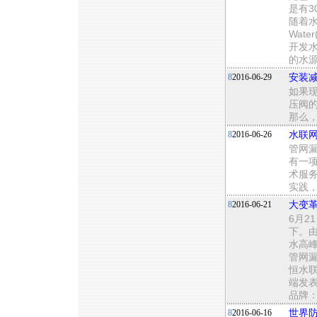
是有3
随着水
Wat
开发
的水源
8
2016-06-29
安装减
如果
压阀的
那么
8
2016-06-26
水联
管网
有一项
术服
实践
8
2016-06-21
大变
6月2
下。由
水高
管网
恒水
端发
品牌：
8
2016-06-16
世界