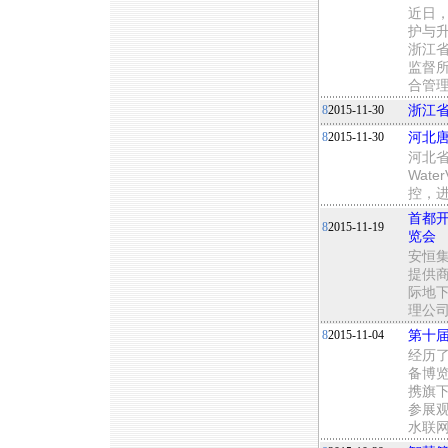
近日，
护与
浙江
监督
合管
8
2015-11-30
浙江省
8
2015-11-30
河北
河北省
Wat
控，
首都开
8
2015-11-19
览会
安恒
提供商
际地
理公司
8
2015-11-04
第十
经历
备博
携旗
参展
水联