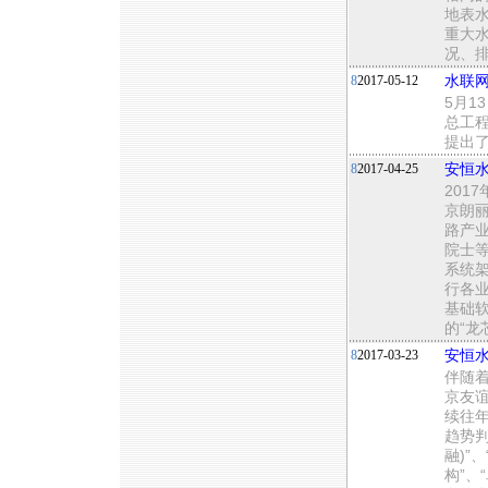
地表
重大
况、
8
2017-05-12
水联网
5月1
总工程
提出
8
2017-04-25
安恒
201
京朗
路产
院士
系统架
行各业
基础
的“龙
8
2017-03-23
安恒水
伴随着
京友
续往年
趋势判
融)”
构”、