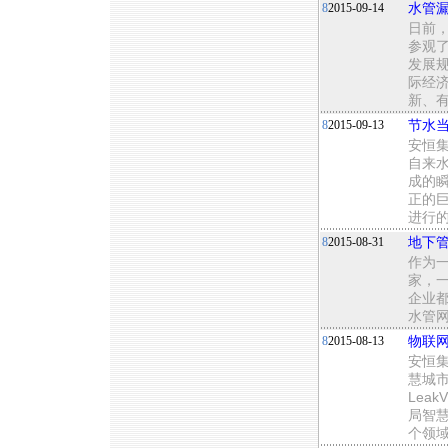
8
2015-09-14
水管
日前，
参观了
发展
际经
新、
8
2015-09-13
节水
安恒
自来
成的
正的
进行的
8
2015-08-31
地下管
作为一
家，
企业
水管
8
2015-08-13
物联
安恒集
慧城
Lea
局智
个领