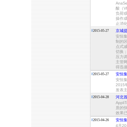
Ana
酸（
负荷
操作
止消
8
2015-05-27
京城
安恒
制的
点式
切换
压力
主管
得迅
8
2015-05-27
安恒集
安恒集
201
发表
8
2015-04-28
河北首
App
质的
效果
8
2015-04-26
安恒集
4月2