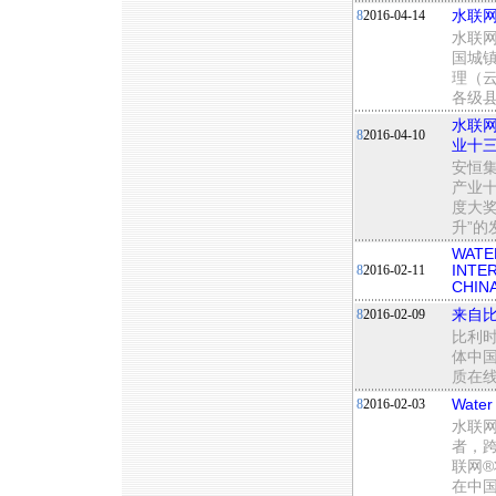
8
2016-04-14
水联网
水联
国城镇
理（
各级
水联网
8
2016-04-10
业十
安恒集
产业十
度大
升”
WATE
8
2016-02-11
INTE
CHIN
8
2016-02-09
来自比
比利时
体中国
质在
8
2016-02-03
Wat
水联
者，
联网
在中