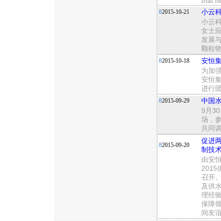
that h
8
2015-10-21
小云科
小云
女士应
发展与
颗粒
8
2015-10-18
安恒
为加
安恒集
进行
8
2015-09-29
中国
9月
场，参
共同
促进
8
2015-09-20
制技
由安
201
召开
及供
理经
保障
间友