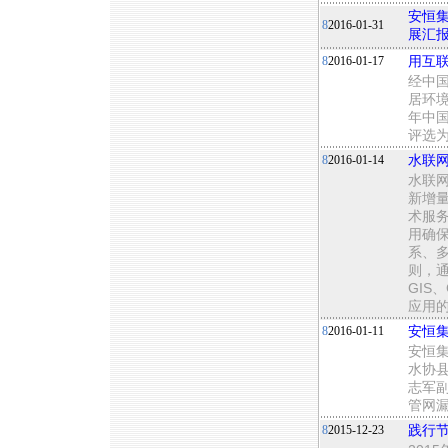
安恒集
8
2016-01-31
展汇
8
2016-01-17
用互联
经中
居环境
年中
评选为
8
2016-01-14
水联
水联
新增
术服
用确
系、
则，通
GIS
应用
8
2016-01-11
安恒集
安恒
水协县
志军
管网
8
2015-12-23
践行节