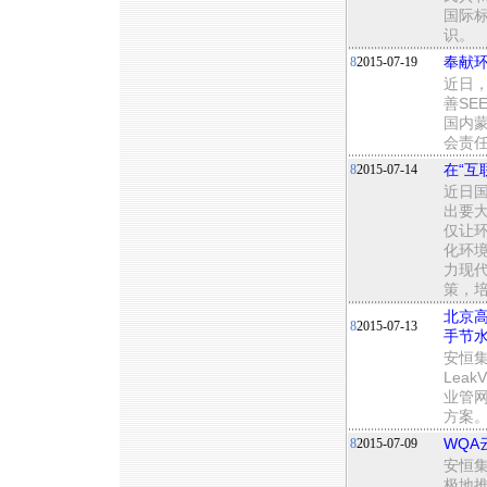
国际
识。
8
2015-07-19
奉献环
近日
善S
国内
会责
8
2015-07-14
在“互
近日国
出要
仅让
化环境
力现
策，
北京高
8
2015-07-13
手节
安恒集
Lea
业管
方案
8
2015-07-09
WQA
安恒集
极地